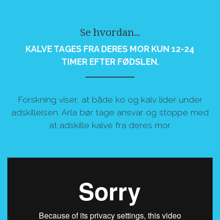
Se hvordan...
KALVE TAGES FRA DERES MOR KUN 12-24
TIMER EFTER FØDSLEN.
Forskning viser, at både ko og kalv lider under
adskillelsen. Arla bør tage ansvar og stoppe med
at adskille kalve fra deres mor.